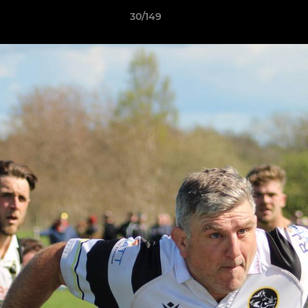
30/149